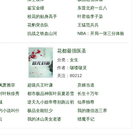
鉴宝金瞳
东晋北府一丘八
校花的贴身高手
叶君临李子染
花豹突击队
王猛范兵兵
抗战之铁血山河
NBA：开局一张三分体验
卡
花都最强医圣
分类：
女生
作者：
啵喽啵灵
关注：80212
枫萧雅菲
超级兵王叶谦
弃婿当道
村叶秋徐秀
都市极品神医叶辰夏若雪
长生十万年
城
孙怡
逆天九小姐帝尊别跑云初
仙界独尊
的小说叫什
玖
极品全能狂少
我的微信连三界
云
我的冰山美女老婆
猎魔手记