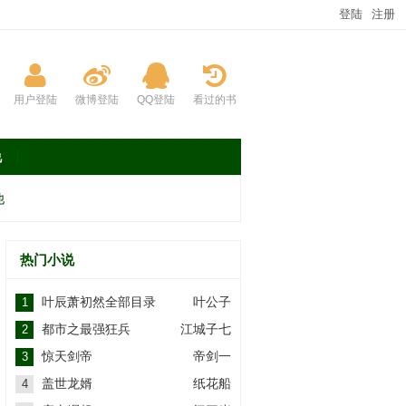
登陆
注册
用户登陆
微博登陆
QQ登陆
看过的书
说
他
热门小说
叶辰萧初然全部目录
叶公子
1
都市之最强狂兵
江城子七
2
惊天剑帝
帝剑一
3
盖世龙婿
纸花船
4