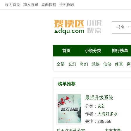
设为首页
加入收藏
桌面快捷
手机阅读
书名
作者
首页
小说分类
排行榜单
全部
玄幻
奇幻
武侠
仙侠
修真
穿
榜单推荐
最强升级系统
分类：
玄幻
作者：
大海好多水
关注：285555
兵王沈浪苏若雪
太古龙尊