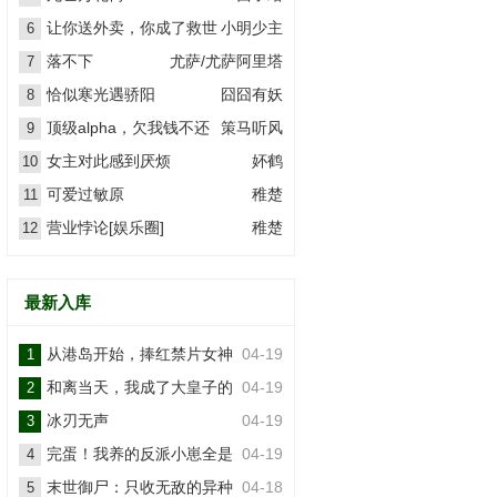
让你送外卖，你成了救世
小明少主
6
主？
落不下
尤萨/尤萨阿里塔
7
恰似寒光遇骄阳
囧囧有妖
8
顶级alpha，欠我钱不还
策马听风
9
女主对此感到厌烦
妚鹤
10
可爱过敏原
稚楚
11
营业悖论[娱乐圈]
稚楚
12
最新入库
从港岛开始，捧红禁片女神
04-19
1
和离当天，我成了大皇子的
04-19
2
掌上娇
冰刃无声
04-19
3
完蛋！我养的反派小崽全是
04-19
4
大佬
末世御尸：只收无敌的异种
04-18
5