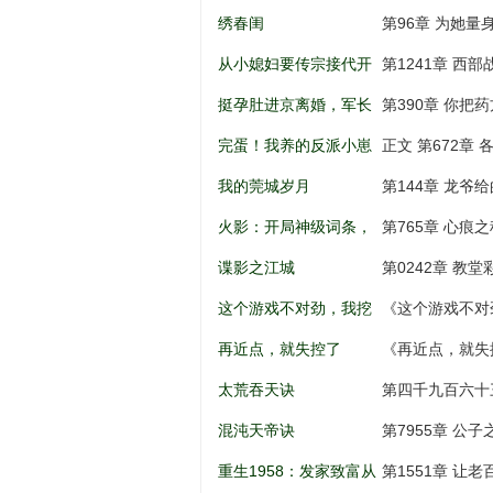
儿到权利巅
绣春闺
第96章 为她量
从小媳妇要传宗接代开
第1241章 西
始
挺孕肚进京离婚，军长
第390章 你把
低头轻声哄
完蛋！我养的反派小崽
正文 第672章 
全是大佬
我的莞城岁月
第144章 龙爷
火影：开局神级词条，
第765章 心痕之
忍界破大防
谍影之江城
第0242章 教
这个游戏不对劲，我挖
《这个游戏不对
矿成神！
打劫，天意百战
再近点，就失控了
《再近点，就失
太荒吞天诀
第四千九百六十
混沌天帝诀
第7955章 公
重生1958：发家致富从
第1551章 让