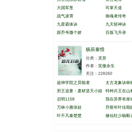
大国军垦
司掌天道
战气凌霄
御魂者传奇
九星霸体诀
九天斩神诀
跟乔爷撒个娇
百炼飞升录
杨辰秦惜
分类：
灵异
作者：
笑傲余生
关注：228260
超神学院之异能者
太古龙象诀林
邪王追妻：废材逆天小姐
特种兵王在山
启明1158
英
我在异界有座
万林小雅张娃
乔斯年叶佳期
叶不凡秦楚楚
么名字
修仙狂少杨毅