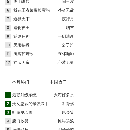
废土崛起
闫三岁
5
我在王者荣耀捡宝箱
莽者无敌
6
道界天下
夜行月
7
造化神王
烟末
8
逆剑狂神
一剑清新
9
天唐锦绣
公子許
10
唐洛韩若冰
五杯咖啡
11
神武天帝
心梦无痕
12
本月热门
本周热门
最强升级系统
大海好多水
1
美女总裁的最强高手
断骨殇
2
叶辰夏若雪
风会笑
3
魔门败类
惊涛骇浪
4
神州战神
剑子仙迹
5