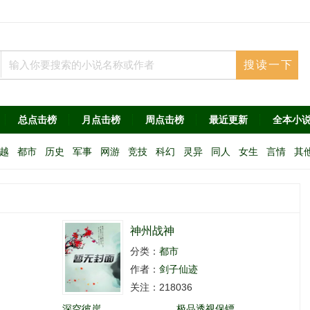
总点击榜
月点击榜
周点击榜
最近更新
全本小
越
都市
历史
军事
网游
竞技
科幻
灵异
同人
女生
言情
其
神州战神
分类：
都市
作者：
剑子仙迹
关注：218036
深空彼岸
极品透视保镖