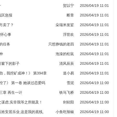
身
贺以宁
2026/04/19 11:01
部战区急报
断章
2026/04/19 11:01
药方卖了？
朵瑞米发娑
2026/04/19 11:01
各怀心事
浮世欢
2026/04/19 11:01
给的任务
只想挣钱的老四
2026/04/19 11:01
种
泡澡的松鼠
2026/04/19 11:01
堂彩窗下的影子
清风辰辰
2026/04/19 11:01
劲，我挖矿成神！》 第394章
道小易
2026/04/19 11:01
图录（第六更！）
控了》 第一卷 她谈过恋爱吗
雪泥
2026/04/19 11:00
三章 再生一计
铁马飞桥
2026/04/19 11:00
子之谋虑,实非我等之所能及！
剑轻阳
2026/04/19 11:00
老百姓安居乐业,这是我的底线,
小鱼吃辣椒
2026/04/19 11:00