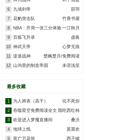
九域剑帝
邵羽
6
花豹突击队
竹香书屋
7
NBA：开局一张三分体验
一江秋月
8
卡
百炼飞升录
虚眞
9
神武天帝
心梦无痕
10
逆道战神
楚枫楚月/免费阅读
11
山沟里的制造帝国
未语浅笑
12
最多收藏
为人师表（高干）
坑不死你
1
吞噬星空免费阅读全文
我吃西红柿
2
欢迎进入梦魇直播间
桑沃
3
地球上线
莫晨欢
4
死亡万花筒
西子绪
5