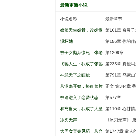
最新更新小说
小说名称
最新章节
娘娘天生媚骨，改嫁帝
第161章 奇灵
王一夜孕吐
惯坏她
第156章 你的
被子女抛弃惨死，张老
第1209章
太重生八零
飞驰人生：我成了张弛
第235章 真他吗大啊.
亲弟弟
神武天下之睚眦
第791章 乌蒙山
从港岛开始，捧红禁片
正文 第344章
女神
被迫进入了恋爱状态
第577章
和离当天，我成了大皇
第110章 心甘情
子的掌上娇
冰刃无声
《冰刃无声》 第
大周女官秦凤药，从弃
第1747章 敌