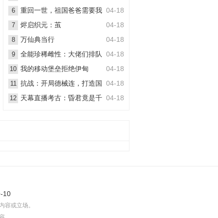
丧尸
重回一世，祖国爸爸需要我
04-18
6
烬启织元：茧
04-18
7
万仙典当行
04-18
8
全能珍稀雌性：大佬们排队
04-18
9
想嫁她
我的移动堡垒拒绝伊甸
04-18
10
抗战：开局德械连，打造国
04-18
11
之劲旅
天幕直播考古：昏君竟是千
04-18
12
古一帝
-10
内容或立场。
容。