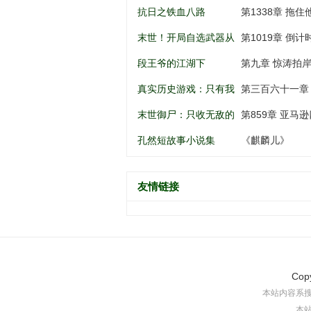
南锣鼓巷开始
谁动谁死
抗日之铁血八路
第1338章 拖住
末世！开局自选武器从
第1019章 倒
黑道到军阀
段王爷的江湖下
第九章 惊涛拍
真实历史游戏：只有我
第三百六十一章
知道剧情
末世御尸：只收无敌的
第859章 亚马逊
异种丧尸
孔然短故事小说集
《麒麟儿》
友情链接
Cop
本站内容系
本