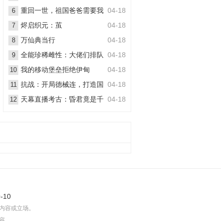
丧尸
重回一世，祖国爸爸需要我
04-18
6
烬启织元：茧
04-18
7
万仙典当行
04-18
8
全能珍稀雌性：大佬们排队
04-18
9
想嫁她
我的移动堡垒拒绝伊甸
04-18
10
抗战：开局德械连，打造国
04-18
11
之劲旅
天幕直播考古：昏君竟是千
04-18
12
古一帝
-10
内容或立场。
容。