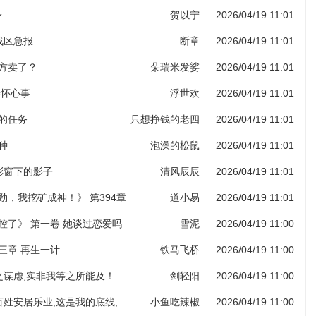
身
贺以宁
2026/04/19 11:01
部战区急报
断章
2026/04/19 11:01
药方卖了？
朵瑞米发娑
2026/04/19 11:01
各怀心事
浮世欢
2026/04/19 11:01
给的任务
只想挣钱的老四
2026/04/19 11:01
种
泡澡的松鼠
2026/04/19 11:01
堂彩窗下的影子
清风辰辰
2026/04/19 11:01
劲，我挖矿成神！》 第394章
道小易
2026/04/19 11:01
图录（第六更！）
控了》 第一卷 她谈过恋爱吗
雪泥
2026/04/19 11:00
三章 再生一计
铁马飞桥
2026/04/19 11:00
子之谋虑,实非我等之所能及！
剑轻阳
2026/04/19 11:00
老百姓安居乐业,这是我的底线,
小鱼吃辣椒
2026/04/19 11:00