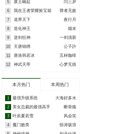
废土崛起
闫三岁
5
我在王者荣耀捡宝箱
莽者无敌
6
道界天下
夜行月
7
造化神王
烟末
8
逆剑狂神
一剑清新
9
天唐锦绣
公子許
10
唐洛韩若冰
五杯咖啡
11
神武天帝
心梦无痕
12
本月热门
本周热门
最强升级系统
大海好多水
1
美女总裁的最强高手
断骨殇
2
叶辰夏若雪
风会笑
3
魔门败类
惊涛骇浪
4
神州战神
剑子仙迹
5