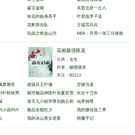
鉴宝金瞳
东晋北府一丘八
校花的贴身高手
叶君临李子染
花豹突击队
王猛范兵兵
抗战之铁血山河
NBA：开局一张三分体验
卡
花都最强医圣
分类：
女生
作者：
啵喽啵灵
关注：80212
枫萧雅菲
超级兵王叶谦
弃婿当道
村叶秋徐秀
都市极品神医叶辰夏若雪
长生十万年
城
孙怡
逆天九小姐帝尊别跑云初
仙界独尊
的小说叫什
玖
极品全能狂少
我的微信连三界
云
我的冰山美女老婆
猎魔手记