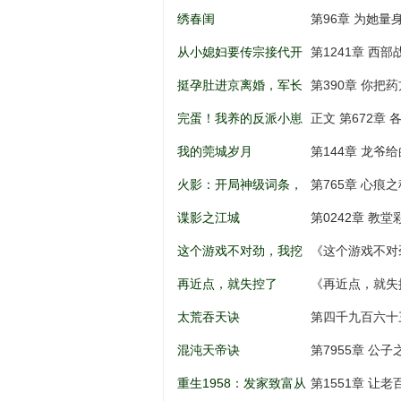
儿到权利巅
绣春闺
第96章 为她量
从小媳妇要传宗接代开
第1241章 西
始
挺孕肚进京离婚，军长
第390章 你把
低头轻声哄
完蛋！我养的反派小崽
正文 第672章 
全是大佬
我的莞城岁月
第144章 龙爷
火影：开局神级词条，
第765章 心痕之
忍界破大防
谍影之江城
第0242章 教
这个游戏不对劲，我挖
《这个游戏不对
矿成神！
打劫，天意百战
再近点，就失控了
《再近点，就失
太荒吞天诀
第四千九百六十
混沌天帝诀
第7955章 公
重生1958：发家致富从
第1551章 让