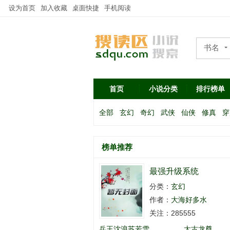
设为首页
加入收藏
桌面快捷
手机阅读
书名
作者
首页
小说分类
排行榜单
全部
玄幻
奇幻
武侠
仙侠
修真
穿
榜单推荐
最强升级系统
分类：
玄幻
作者：
大海好多水
关注：285555
兵王沈浪苏若雪
太古龙尊