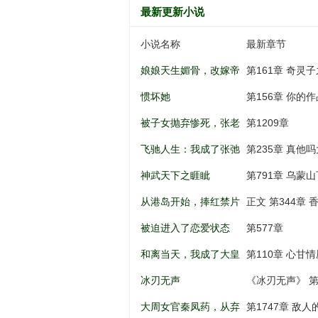
最新更新小说
小说名称
最新章节
娘娘天生媚骨，改嫁帝
第161章 奇灵
王一夜孕吐
惯坏她
第156章 你的
被子女抛弃惨死，张老
第1209章
太重生八零
飞驰人生：我成了张弛
第235章 真他吗大啊.
亲弟弟
神武天下之睚眦
第791章 乌蒙山
从港岛开始，捧红禁片
正文 第344章
女神
被迫进入了恋爱状态
第577章
和离当天，我成了大皇
第110章 心甘情
子的掌上娇
冰刃无声
《冰刃无声》 第
大周女官秦凤药，从弃
第1747章 敌