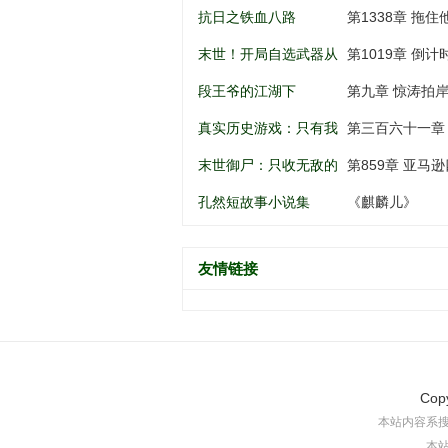
南锣鼓巷开始
谁动谁死
抗日之铁血八路
第1338章 拖住
末世！开局自选武器从
第1019章 倒
黑道到军阀
段王爷的江湖下
第九章 惊涛拍
真实历史游戏：只有我
第三百六十一章
知道剧情
末世御尸：只收无敌的
第859章 亚马逊
异种丧尸
孔然短故事小说集
《麒麟儿》
友情链接
Cop
本站内容系
本