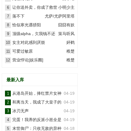
让你送外卖，你成了救世
小明少主
6
主？
落不下
尤萨/尤萨阿里塔
7
恰似寒光遇骄阳
囧囧有妖
8
顶级alpha，欠我钱不还
策马听风
9
女主对此感到厌烦
妚鹤
10
可爱过敏原
稚楚
11
营业悖论[娱乐圈]
稚楚
12
最新入库
从港岛开始，捧红禁片女神
04-19
1
和离当天，我成了大皇子的
04-19
2
掌上娇
冰刃无声
04-19
3
完蛋！我养的反派小崽全是
04-19
4
大佬
末世御尸：只收无敌的异种
04-18
5