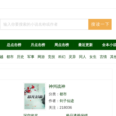
总点击榜
月点击榜
周点击榜
最近更新
全本小
越
都市
历史
军事
网游
竞技
科幻
灵异
同人
女生
言情
其
神州战神
分类：
都市
作者：
剑子仙迹
关注：218036
深空彼岸
极品透视保镖