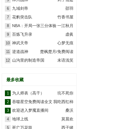
九域剑帝
邵羽
6
花豹突击队
竹香书屋
7
NBA：开局一张三分体验
一江秋月
8
卡
百炼飞升录
虚眞
9
神武天帝
心梦无痕
10
逆道战神
楚枫楚月/免费阅读
11
山沟里的制造帝国
未语浅笑
12
最多收藏
为人师表（高干）
坑不死你
1
吞噬星空免费阅读全文
我吃西红柿
2
欢迎进入梦魇直播间
桑沃
3
地球上线
莫晨欢
4
死亡万花筒
西子绪
5