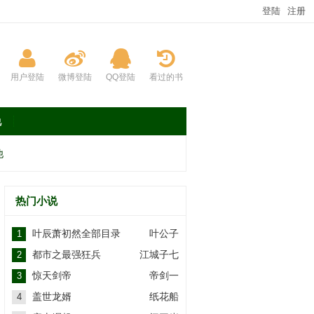
登陆
注册
用户登陆
微博登陆
QQ登陆
看过的书
说
他
热门小说
叶辰萧初然全部目录
叶公子
1
都市之最强狂兵
江城子七
2
惊天剑帝
帝剑一
3
盖世龙婿
纸花船
4