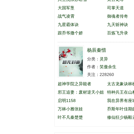
大国军垦
司掌天道
战气凌霄
御魂者传奇
九星霸体诀
九天斩神诀
跟乔爷撒个娇
百炼飞升录
杨辰秦惜
分类：
灵异
作者：
笑傲余生
关注：228260
超神学院之异能者
太古龙象诀林
邪王追妻：废材逆天小姐
特种兵王在山
启明1158
英
我在异界有座
万林小雅张娃
乔斯年叶佳期
叶不凡秦楚楚
么名字
修仙狂少杨毅