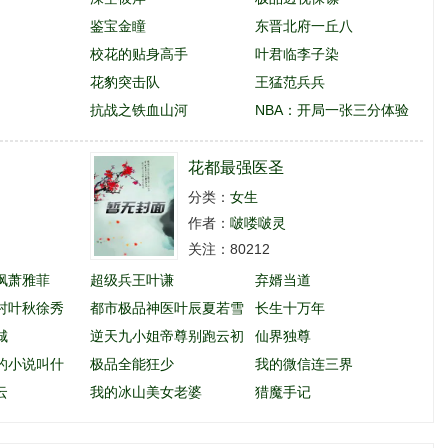
鉴宝金瞳
东晋北府一丘八
校花的贴身高手
叶君临李子染
花豹突击队
王猛范兵兵
抗战之铁血山河
NBA：开局一张三分体验
卡
花都最强医圣
分类：
女生
作者：
啵喽啵灵
关注：80212
枫萧雅菲
超级兵王叶谦
弃婿当道
村叶秋徐秀
都市极品神医叶辰夏若雪
长生十万年
城
孙怡
逆天九小姐帝尊别跑云初
仙界独尊
的小说叫什
玖
极品全能狂少
我的微信连三界
云
我的冰山美女老婆
猎魔手记