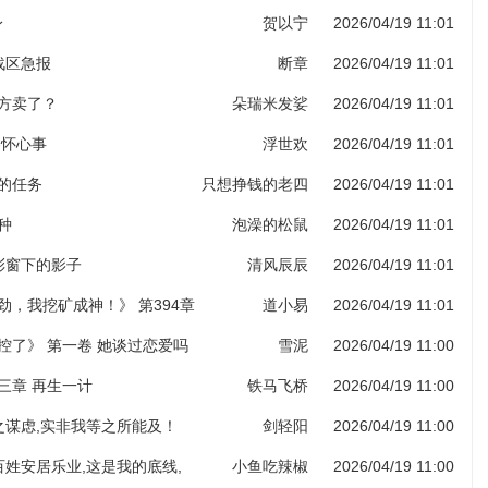
身
贺以宁
2026/04/19 11:01
部战区急报
断章
2026/04/19 11:01
药方卖了？
朵瑞米发娑
2026/04/19 11:01
各怀心事
浮世欢
2026/04/19 11:01
给的任务
只想挣钱的老四
2026/04/19 11:01
种
泡澡的松鼠
2026/04/19 11:01
堂彩窗下的影子
清风辰辰
2026/04/19 11:01
劲，我挖矿成神！》 第394章
道小易
2026/04/19 11:01
图录（第六更！）
控了》 第一卷 她谈过恋爱吗
雪泥
2026/04/19 11:00
三章 再生一计
铁马飞桥
2026/04/19 11:00
子之谋虑,实非我等之所能及！
剑轻阳
2026/04/19 11:00
老百姓安居乐业,这是我的底线,
小鱼吃辣椒
2026/04/19 11:00