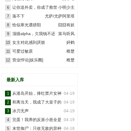
让你送外卖，你成了救世
小明少主
6
主？
落不下
尤萨/尤萨阿里塔
7
恰似寒光遇骄阳
囧囧有妖
8
顶级alpha，欠我钱不还
策马听风
9
女主对此感到厌烦
妚鹤
10
可爱过敏原
稚楚
11
营业悖论[娱乐圈]
稚楚
12
最新入库
从港岛开始，捧红禁片女神
04-19
1
和离当天，我成了大皇子的
04-19
2
掌上娇
冰刃无声
04-19
3
完蛋！我养的反派小崽全是
04-19
4
大佬
末世御尸：只收无敌的异种
04-18
5