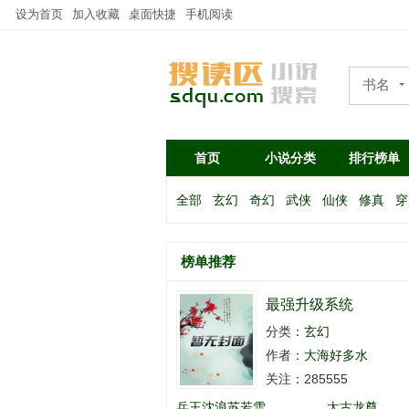
设为首页
加入收藏
桌面快捷
手机阅读
书名
作者
首页
小说分类
排行榜单
全部
玄幻
奇幻
武侠
仙侠
修真
穿
榜单推荐
最强升级系统
分类：
玄幻
作者：
大海好多水
关注：285555
兵王沈浪苏若雪
太古龙尊