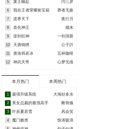
废土崛起
闫三岁
5
我在王者荣耀捡宝箱
莽者无敌
6
道界天下
夜行月
7
造化神王
烟末
8
逆剑狂神
一剑清新
9
天唐锦绣
公子許
10
唐洛韩若冰
五杯咖啡
11
神武天帝
心梦无痕
12
本月热门
本周热门
最强升级系统
大海好多水
1
美女总裁的最强高手
断骨殇
2
叶辰夏若雪
风会笑
3
魔门败类
惊涛骇浪
4
神州战神
剑子仙迹
5