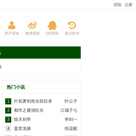
登陆
注册
用户登陆
微博登陆
QQ登陆
看过的书
说
他
热门小说
叶辰萧初然全部目录
叶公子
1
都市之最强狂兵
江城子七
2
惊天剑帝
帝剑一
3
盖世龙婿
纸花船
4