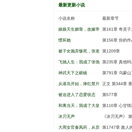
最新更新小说
小说名称
最新章节
娘娘天生媚骨，改嫁帝
第161章 奇灵
王一夜孕吐
惯坏她
第156章 你的
被子女抛弃惨死，张老
第1209章
太重生八零
飞驰人生：我成了张弛
第235章 真他吗大啊.
亲弟弟
神武天下之睚眦
第791章 乌蒙山
从港岛开始，捧红禁片
正文 第344章
女神
被迫进入了恋爱状态
第577章
和离当天，我成了大皇
第110章 心甘情
子的掌上娇
冰刃无声
《冰刃无声》 第
大周女官秦凤药，从弃
第1747章 敌