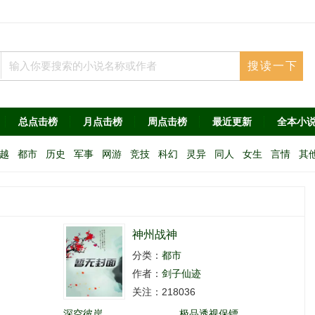
总点击榜
月点击榜
周点击榜
最近更新
全本小
越
都市
历史
军事
网游
竞技
科幻
灵异
同人
女生
言情
其
神州战神
分类：
都市
作者：
剑子仙迹
关注：218036
深空彼岸
极品透视保镖