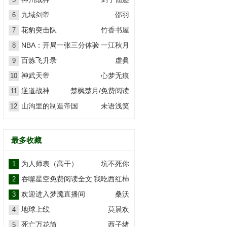
九域剑帝
邵羽
6
花豹突击队
竹香书屋
7
NBA：开局一张三分体验
一江秋月
8
卡
百炼飞升录
虚眞
9
神武天帝
心梦无痕
10
逆道战神
楚枫楚月/免费阅读
11
山沟里的制造帝国
未语浅笑
12
最多收藏
为人师表（高干）
坑不死你
1
吞噬星空免费阅读全文
我吃西红柿
2
欢迎进入梦魇直播间
桑沃
3
地球上线
莫晨欢
4
死亡万花筒
西子绪
5