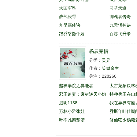
大国军垦
司掌天道
战气凌霄
御魂者传奇
九星霸体诀
九天斩神诀
跟乔爷撒个娇
百炼飞升录
杨辰秦惜
分类：
灵异
作者：
笑傲余生
关注：228260
超神学院之异能者
太古龙象诀林
邪王追妻：废材逆天小姐
特种兵王在山
启明1158
英
我在异界有座
万林小雅张娃
乔斯年叶佳期
叶不凡秦楚楚
么名字
修仙狂少杨毅