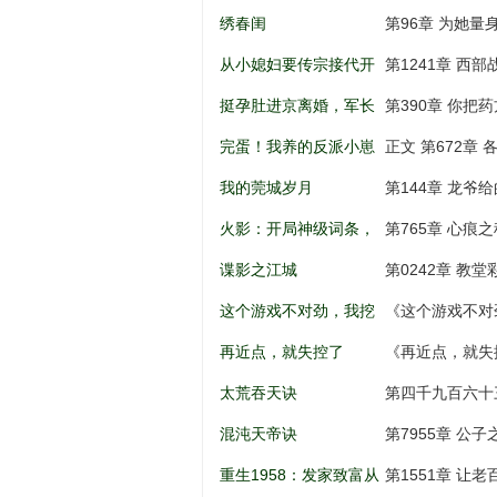
儿到权利巅
绣春闺
第96章 为她量
从小媳妇要传宗接代开
第1241章 西
始
挺孕肚进京离婚，军长
第390章 你把
低头轻声哄
完蛋！我养的反派小崽
正文 第672章 
全是大佬
我的莞城岁月
第144章 龙爷
火影：开局神级词条，
第765章 心痕之
忍界破大防
谍影之江城
第0242章 教
这个游戏不对劲，我挖
《这个游戏不对
矿成神！
打劫，天意百战
再近点，就失控了
《再近点，就失
太荒吞天诀
第四千九百六十
混沌天帝诀
第7955章 公
重生1958：发家致富从
第1551章 让