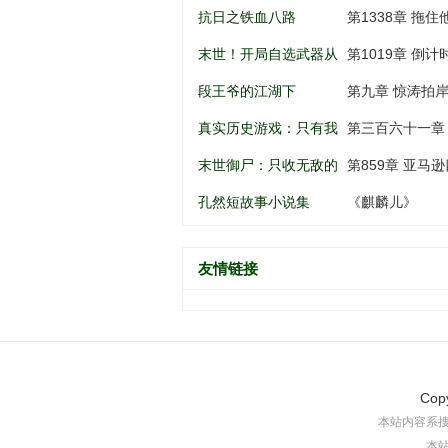
南锣鼓巷开始
谁动谁死
抗日之铁血八路
第1338章 拖住
末世！开局自选武器从
第1019章 倒
黑道到军阀
段王爷的江湖下
第九章 惊涛拍
真实历史游戏：只有我
第三百六十一章
知道剧情
末世御尸：只收无敌的
第859章 亚马逊
异种丧尸
孔然短故事小说集
《麒麟儿》
友情链接
Cop
本站内容系
本