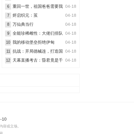
丧尸
重回一世，祖国爸爸需要我
04-18
6
烬启织元：茧
04-18
7
万仙典当行
04-18
8
全能珍稀雌性：大佬们排队
04-18
9
想嫁她
我的移动堡垒拒绝伊甸
04-18
10
抗战：开局德械连，打造国
04-18
11
之劲旅
天幕直播考古：昏君竟是千
04-18
12
古一帝
-10
内容或立场。
容。