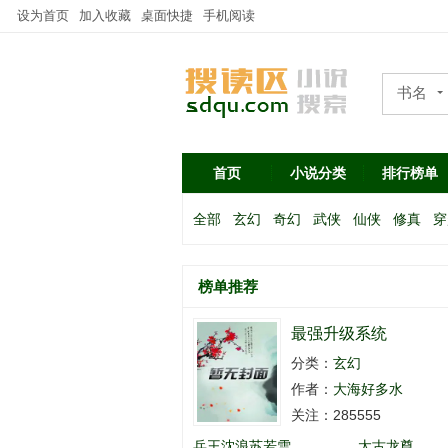
设为首页
加入收藏
桌面快捷
手机阅读
书名
作者
首页
小说分类
排行榜单
全部
玄幻
奇幻
武侠
仙侠
修真
穿
榜单推荐
最强升级系统
分类：
玄幻
作者：
大海好多水
关注：285555
兵王沈浪苏若雪
太古龙尊