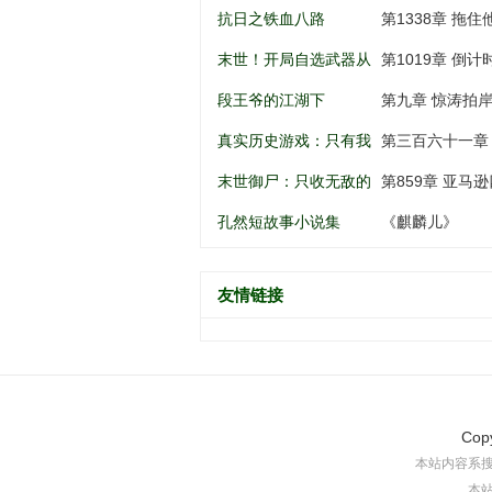
南锣鼓巷开始
谁动谁死
抗日之铁血八路
第1338章 拖住
末世！开局自选武器从
第1019章 倒
黑道到军阀
段王爷的江湖下
第九章 惊涛拍
真实历史游戏：只有我
第三百六十一章
知道剧情
末世御尸：只收无敌的
第859章 亚马逊
异种丧尸
孔然短故事小说集
《麒麟儿》
友情链接
Cop
本站内容系
本