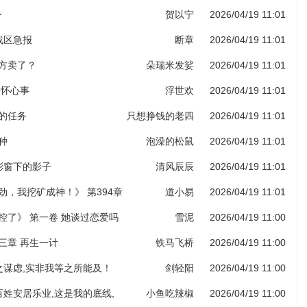
身
贺以宁
2026/04/19 11:01
部战区急报
断章
2026/04/19 11:01
药方卖了？
朵瑞米发娑
2026/04/19 11:01
各怀心事
浮世欢
2026/04/19 11:01
给的任务
只想挣钱的老四
2026/04/19 11:01
种
泡澡的松鼠
2026/04/19 11:01
堂彩窗下的影子
清风辰辰
2026/04/19 11:01
劲，我挖矿成神！》 第394章
道小易
2026/04/19 11:01
图录（第六更！）
控了》 第一卷 她谈过恋爱吗
雪泥
2026/04/19 11:00
三章 再生一计
铁马飞桥
2026/04/19 11:00
子之谋虑,实非我等之所能及！
剑轻阳
2026/04/19 11:00
老百姓安居乐业,这是我的底线,
小鱼吃辣椒
2026/04/19 11:00