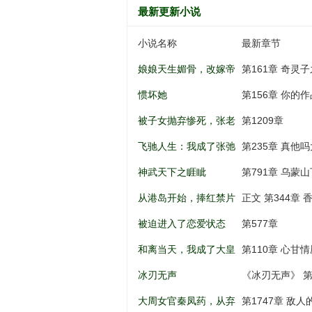
最新更新小说
小说名称
最新章节
娘娘天生媚骨，改嫁帝
第161章 奇灵
王一夜孕吐
惯坏她
第156章 你的
被子女抛弃惨死，张老
第1209章
太重生八零
飞驰人生：我成了张弛
第235章 真他吗大啊.
亲弟弟
神武天下之睚眦
第791章 乌蒙山
从港岛开始，捧红禁片
正文 第344章
女神
被迫进入了恋爱状态
第577章
和离当天，我成了大皇
第110章 心甘情
子的掌上娇
冰刃无声
《冰刃无声》 第
大周女官秦凤药，从弃
第1747章 敌