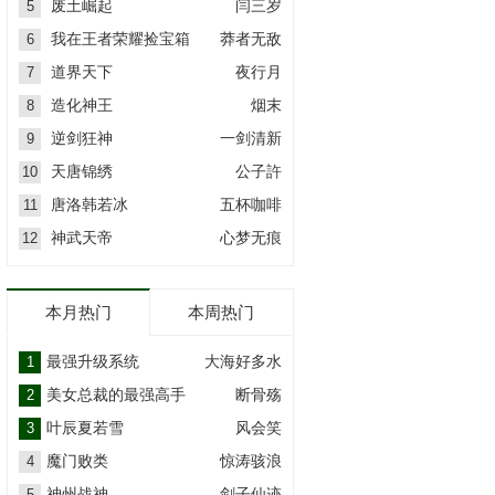
废土崛起
闫三岁
5
我在王者荣耀捡宝箱
莽者无敌
6
道界天下
夜行月
7
造化神王
烟末
8
逆剑狂神
一剑清新
9
天唐锦绣
公子許
10
唐洛韩若冰
五杯咖啡
11
神武天帝
心梦无痕
12
本月热门
本周热门
最强升级系统
大海好多水
1
美女总裁的最强高手
断骨殇
2
叶辰夏若雪
风会笑
3
魔门败类
惊涛骇浪
4
神州战神
剑子仙迹
5