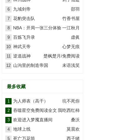
九域剑帝
邵羽
6
花豹突击队
竹香书屋
7
NBA：开局一张三分体验
一江秋月
8
卡
百炼飞升录
虚眞
9
神武天帝
心梦无痕
10
逆道战神
楚枫楚月/免费阅读
11
山沟里的制造帝国
未语浅笑
12
最多收藏
为人师表（高干）
坑不死你
1
吞噬星空免费阅读全文
我吃西红柿
2
欢迎进入梦魇直播间
桑沃
3
地球上线
莫晨欢
4
死亡万花筒
西子绪
5