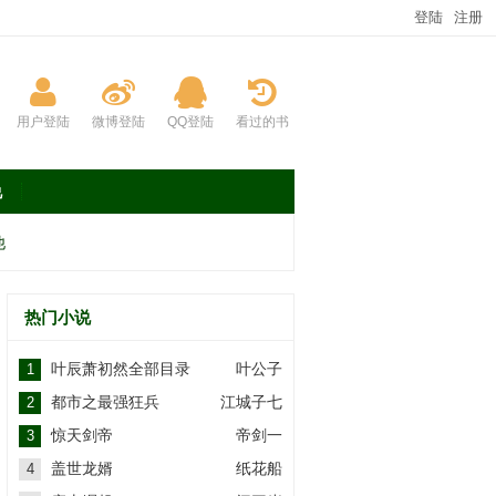
登陆
注册
用户登陆
微博登陆
QQ登陆
看过的书
说
他
热门小说
叶辰萧初然全部目录
叶公子
1
都市之最强狂兵
江城子七
2
惊天剑帝
帝剑一
3
盖世龙婿
纸花船
4