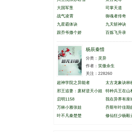
大国军垦
司掌天道
战气凌霄
御魂者传奇
九星霸体诀
九天斩神诀
跟乔爷撒个娇
百炼飞升录
杨辰秦惜
分类：
灵异
作者：
笑傲余生
关注：228260
超神学院之异能者
太古龙象诀林
邪王追妻：废材逆天小姐
特种兵王在山
启明1158
英
我在异界有座
万林小雅张娃
乔斯年叶佳期
叶不凡秦楚楚
么名字
修仙狂少杨毅