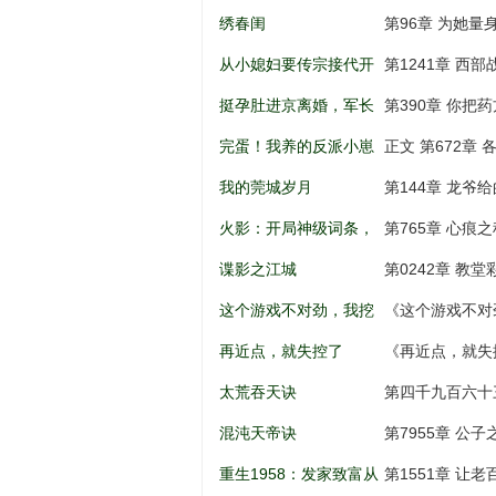
儿到权利巅
绣春闺
第96章 为她量
从小媳妇要传宗接代开
第1241章 西
始
挺孕肚进京离婚，军长
第390章 你把
低头轻声哄
完蛋！我养的反派小崽
正文 第672章 
全是大佬
我的莞城岁月
第144章 龙爷
火影：开局神级词条，
第765章 心痕之
忍界破大防
谍影之江城
第0242章 教
这个游戏不对劲，我挖
《这个游戏不对
矿成神！
打劫，天意百战
再近点，就失控了
《再近点，就失
太荒吞天诀
第四千九百六十
混沌天帝诀
第7955章 公
重生1958：发家致富从
第1551章 让