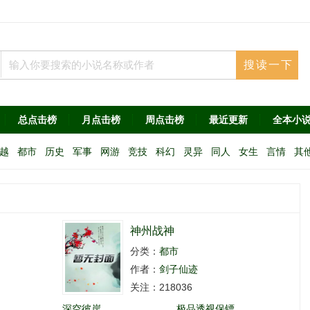
总点击榜
月点击榜
周点击榜
最近更新
全本小
越
都市
历史
军事
网游
竞技
科幻
灵异
同人
女生
言情
其
神州战神
分类：
都市
作者：
剑子仙迹
关注：218036
深空彼岸
极品透视保镖