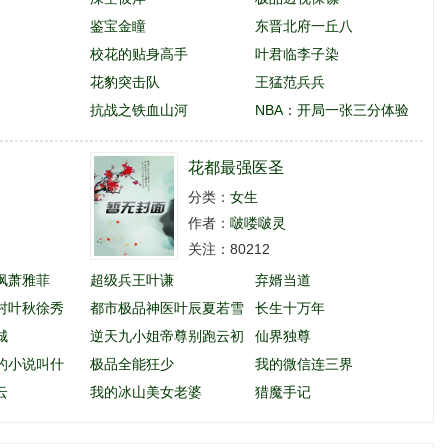
鉴宝金瞳
东晋北府一丘八
校花的贴身高手
叶君临李子染
花豹突击队
王猛范兵兵
抗战之铁血山河
NBA：开局一张三分体验
卡
花都最强医圣
分类：
女生
作者：
啵喽啵灵
关注：80212
枫萧雅菲
超级兵王叶谦
弃婿当道
村叶秋徐秀
都市极品神医叶辰夏若雪
长生十万年
城
孙怡
逆天九小姐帝尊别跑云初
仙界独尊
的小说叫什
玖
极品全能狂少
我的微信连三界
云
我的冰山美女老婆
猎魔手记