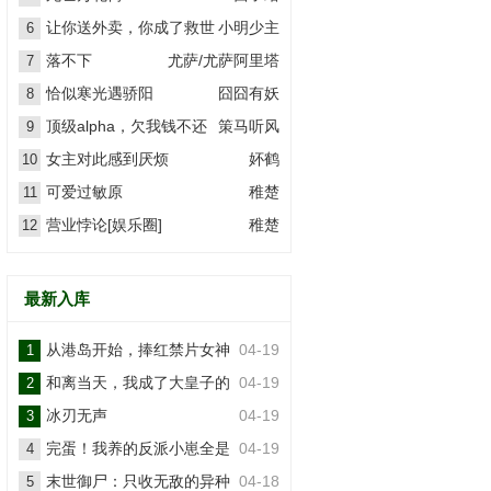
让你送外卖，你成了救世
小明少主
6
主？
落不下
尤萨/尤萨阿里塔
7
恰似寒光遇骄阳
囧囧有妖
8
顶级alpha，欠我钱不还
策马听风
9
女主对此感到厌烦
妚鹤
10
可爱过敏原
稚楚
11
营业悖论[娱乐圈]
稚楚
12
最新入库
从港岛开始，捧红禁片女神
04-19
1
和离当天，我成了大皇子的
04-19
2
掌上娇
冰刃无声
04-19
3
完蛋！我养的反派小崽全是
04-19
4
大佬
末世御尸：只收无敌的异种
04-18
5