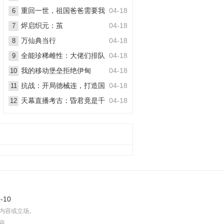
丧尸
重回一世，祖国爸爸需要我
04-18
6
烬启织元：茧
04-18
7
万仙典当行
04-18
8
全能珍稀雌性：大佬们排队
04-18
9
想嫁她
我的移动堡垒拒绝伊甸
04-18
10
抗战：开局德械连，打造国
04-18
11
之劲旅
天幕直播考古：昏君竟是千
04-18
12
古一帝
-10
内容或立场。
容。