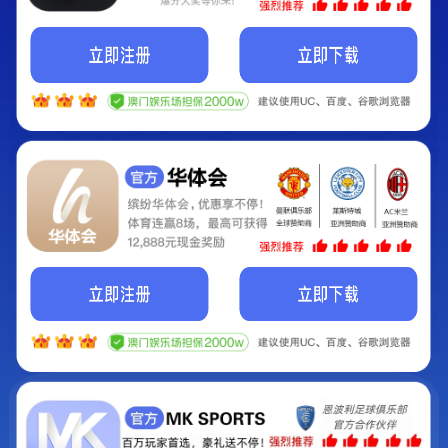
大国军垦
司掌天道
鉴宝金瞳
战气凌霄
御魂者传奇
校花的贴身高
九星霸体诀
九天斩神诀
花豹突击队
跟乔爷撒个娇
百炼飞升录
抗战之铁血山
杨辰秦惜
分类：
灵异
作者：
笑傲余生
关注：228260
超神学院之异能者
太古龙象诀林枫萧雅菲
超级兵王叶谦
邪王追妻：废材逆天小姐
特种兵王在山村叶秋徐秀
都市极品神医
启明1158
英
我在异界有座城
孙怡
逆天九小姐帝
万林小雅张娃
乔斯年叶佳期的小说叫什
玖
极品全能狂少
叶不凡秦楚楚
么名字
修仙狂少杨毅云
我的冰山美女