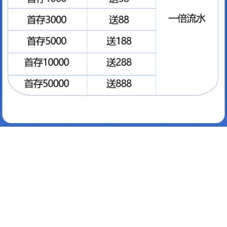
儿到权利巅
绣春闺
第96章 为她量身
从小媳妇要传宗接代开
第1241章 西部战区急报
始
挺孕肚进京离婚，军长
第390章 你把药方卖了？
低头轻声哄
完蛋！我养的反派小崽
正文 第672章 各怀心事
全是大佬
我的莞城岁月
第144章 龙爷给的任务
火影：开局神级词条，
第765章 心痕之种
忍界破大防
谍影之江城
第0242章 教堂彩窗下的影子
这个游戏不对劲，我挖
《这个游戏不对劲，我挖矿成神！》 第394章
矿成神！
打劫，天意百战图录（第六更！）
再近点，就失控了
《再近点，就失控了》 第一卷 她谈过恋爱吗
太荒吞天诀
第四千九百六十三章 再生一计
混沌天帝诀
第7955章 公子之谋虑,实非我等之所能及！
重生1958：发家致富从
第1551章 让老百姓安居乐业,这是我的底线,