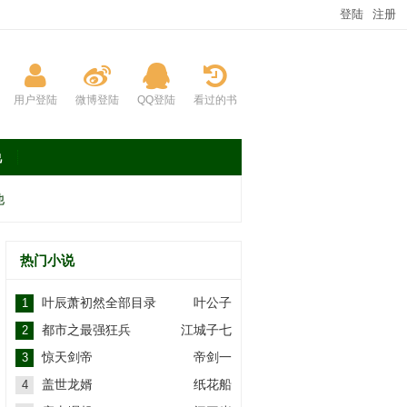
登陆
注册
用户登陆
微博登陆
QQ登陆
看过的书
说
他
热门小说
叶辰萧初然全部目录
叶公子
1
都市之最强狂兵
江城子七
2
惊天剑帝
帝剑一
3
盖世龙婿
纸花船
4