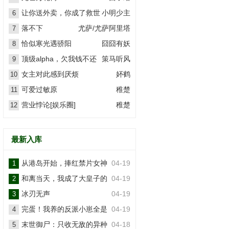
让你送外卖，你成了救世
小明少主
6
主？
落不下
尤萨/尤萨阿里塔
7
恰似寒光遇骄阳
囧囧有妖
8
顶级alpha，欠我钱不还
策马听风
9
女主对此感到厌烦
妚鹤
10
可爱过敏原
稚楚
11
营业悖论[娱乐圈]
稚楚
12
最新入库
从港岛开始，捧红禁片女神
04-19
1
和离当天，我成了大皇子的
04-19
2
掌上娇
冰刃无声
04-19
3
完蛋！我养的反派小崽全是
04-19
4
大佬
末世御尸：只收无敌的异种
04-18
5