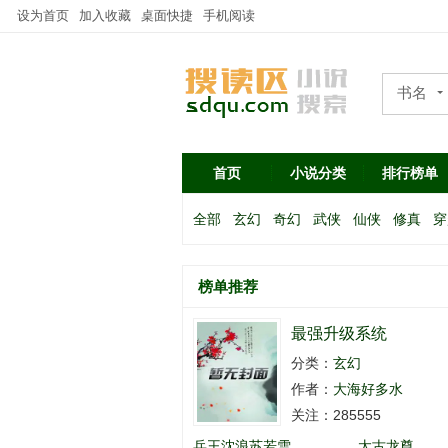
设为首页
加入收藏
桌面快捷
手机阅读
书名
作者
首页
小说分类
排行榜单
全部
玄幻
奇幻
武侠
仙侠
修真
穿
榜单推荐
最强升级系统
分类：
玄幻
作者：
大海好多水
关注：285555
兵王沈浪苏若雪
太古龙尊