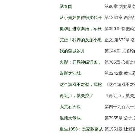
儿到权利巅
绣春闺
第96章 为她量
从小媳妇要传宗接代开
第1241章 西
始
挺孕肚进京离婚，军长
第390章 你把
低头轻声哄
完蛋！我养的反派小崽
正文 第672章 
全是大佬
我的莞城岁月
第144章 龙爷
火影：开局神级词条，
第765章 心痕之
忍界破大防
谍影之江城
第0242章 教
这个游戏不对劲，我挖
《这个游戏不对
矿成神！
打劫，天意百战
再近点，就失控了
《再近点，就失
太荒吞天诀
第四千九百六十
混沌天帝诀
第7955章 公
重生1958：发家致富从
第1551章 让