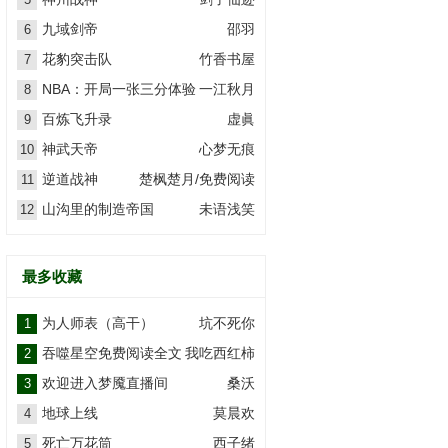
九域剑帝
邵羽
6
花豹突击队
竹香书屋
7
NBA：开局一张三分体验
一江秋月
8
卡
百炼飞升录
虚眞
9
神武天帝
心梦无痕
10
逆道战神
楚枫楚月/免费阅读
11
山沟里的制造帝国
未语浅笑
12
最多收藏
为人师表（高干）
坑不死你
1
吞噬星空免费阅读全文
我吃西红柿
2
欢迎进入梦魇直播间
桑沃
3
地球上线
莫晨欢
4
死亡万花筒
西子绪
5