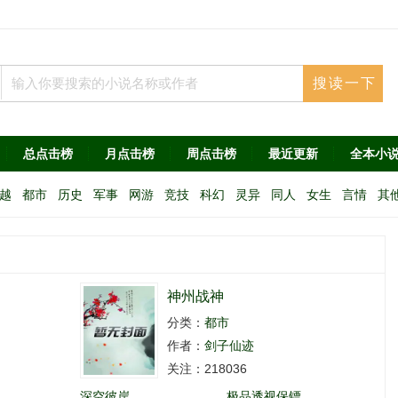
总点击榜
月点击榜
周点击榜
最近更新
全本小
越
都市
历史
军事
网游
竞技
科幻
灵异
同人
女生
言情
其
神州战神
分类：
都市
作者：
剑子仙迹
关注：218036
深空彼岸
极品透视保镖