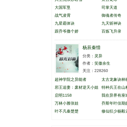
大国军垦
司掌天道
战气凌霄
御魂者传奇
九星霸体诀
九天斩神诀
跟乔爷撒个娇
百炼飞升录
杨辰秦惜
分类：
灵异
作者：
笑傲余生
关注：228260
超神学院之异能者
太古龙象诀林
邪王追妻：废材逆天小姐
特种兵王在山
启明1158
英
我在异界有座
万林小雅张娃
乔斯年叶佳期
叶不凡秦楚楚
么名字
修仙狂少杨毅