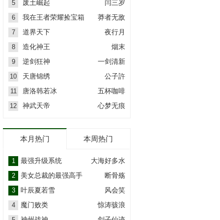
废土崛起
闫三岁
5
我在王者荣耀捡宝箱
莽者无敌
6
道界天下
夜行月
7
造化神王
烟末
8
逆剑狂神
一剑清新
9
天唐锦绣
公子許
10
唐洛韩若冰
五杯咖啡
11
神武天帝
心梦无痕
12
本月热门
本周热门
最强升级系统
大海好多水
1
美女总裁的最强高手
断骨殇
2
叶辰夏若雪
风会笑
3
魔门败类
惊涛骇浪
4
神州战神
剑子仙迹
5