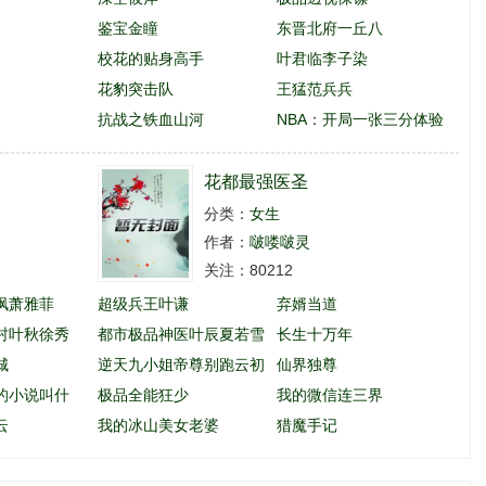
鉴宝金瞳
东晋北府一丘八
校花的贴身高手
叶君临李子染
花豹突击队
王猛范兵兵
抗战之铁血山河
NBA：开局一张三分体验
卡
花都最强医圣
分类：
女生
作者：
啵喽啵灵
关注：80212
枫萧雅菲
超级兵王叶谦
弃婿当道
村叶秋徐秀
都市极品神医叶辰夏若雪
长生十万年
城
孙怡
逆天九小姐帝尊别跑云初
仙界独尊
的小说叫什
玖
极品全能狂少
我的微信连三界
云
我的冰山美女老婆
猎魔手记