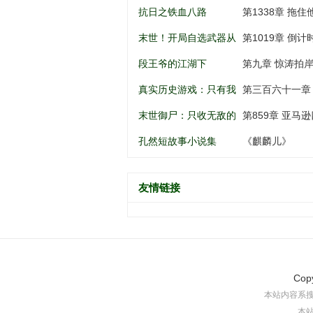
南锣鼓巷开始
谁动谁死
抗日之铁血八路
第1338章 拖住
末世！开局自选武器从
第1019章 倒
黑道到军阀
段王爷的江湖下
第九章 惊涛拍
真实历史游戏：只有我
第三百六十一章
知道剧情
末世御尸：只收无敌的
第859章 亚马逊
异种丧尸
孔然短故事小说集
《麒麟儿》
友情链接
Cop
本站内容系
本