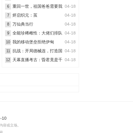
丧尸
重回一世，祖国爸爸需要我
04-18
6
烬启织元：茧
04-18
7
万仙典当行
04-18
8
全能珍稀雌性：大佬们排队
04-18
9
想嫁她
我的移动堡垒拒绝伊甸
04-18
10
抗战：开局德械连，打造国
04-18
11
之劲旅
天幕直播考古：昏君竟是千
04-18
12
古一帝
-10
内容或立场。
容。