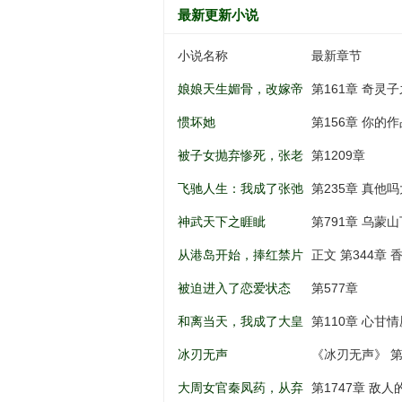
最新更新小说
小说名称
最新章节
娘娘天生媚骨，改嫁帝
第161章 奇灵
王一夜孕吐
惯坏她
第156章 你的
被子女抛弃惨死，张老
第1209章
太重生八零
飞驰人生：我成了张弛
第235章 真他吗大啊.
亲弟弟
神武天下之睚眦
第791章 乌蒙山
从港岛开始，捧红禁片
正文 第344章
女神
被迫进入了恋爱状态
第577章
和离当天，我成了大皇
第110章 心甘情
子的掌上娇
冰刃无声
《冰刃无声》 第
大周女官秦凤药，从弃
第1747章 敌