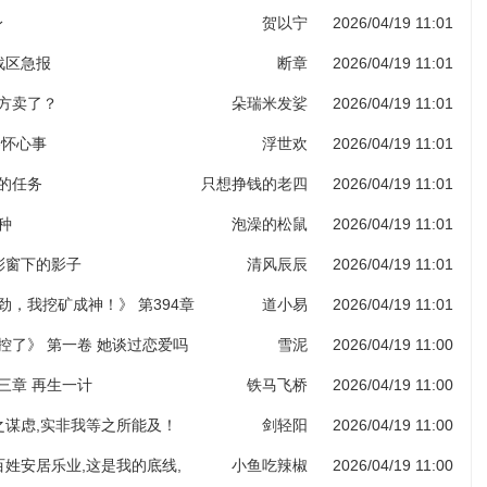
身
贺以宁
2026/04/19 11:01
部战区急报
断章
2026/04/19 11:01
药方卖了？
朵瑞米发娑
2026/04/19 11:01
各怀心事
浮世欢
2026/04/19 11:01
给的任务
只想挣钱的老四
2026/04/19 11:01
种
泡澡的松鼠
2026/04/19 11:01
堂彩窗下的影子
清风辰辰
2026/04/19 11:01
劲，我挖矿成神！》 第394章
道小易
2026/04/19 11:01
图录（第六更！）
控了》 第一卷 她谈过恋爱吗
雪泥
2026/04/19 11:00
三章 再生一计
铁马飞桥
2026/04/19 11:00
子之谋虑,实非我等之所能及！
剑轻阳
2026/04/19 11:00
老百姓安居乐业,这是我的底线,
小鱼吃辣椒
2026/04/19 11:00