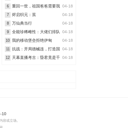
丧尸
重回一世，祖国爸爸需要我
04-18
6
烬启织元：茧
04-18
7
万仙典当行
04-18
8
全能珍稀雌性：大佬们排队
04-18
9
想嫁她
我的移动堡垒拒绝伊甸
04-18
10
抗战：开局德械连，打造国
04-18
11
之劲旅
天幕直播考古：昏君竟是千
04-18
12
古一帝
-10
内容或立场。
容。