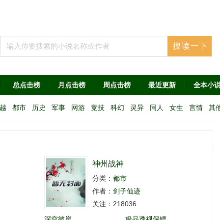
总点击榜
月点击榜
周点击榜
最近更新
全本小
越
都市
历史
军事
网游
竞技
科幻
灵异
同人
女生
言情
其
神州战神
分类：
都市
作者：
剑子仙迹
关注：218036
深空彼岸
极品透视保镖