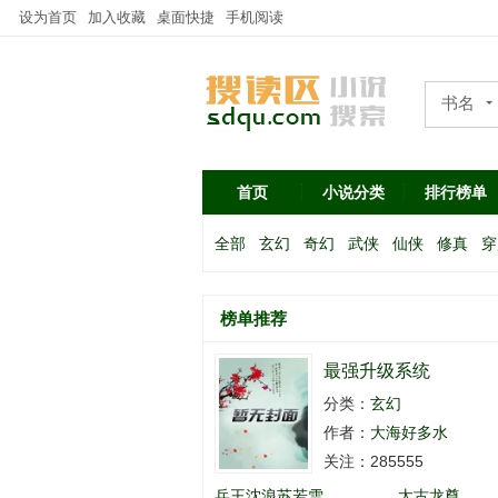
设为首页
加入收藏
桌面快捷
手机阅读
书名
作者
首页
小说分类
排行榜单
全部
玄幻
奇幻
武侠
仙侠
修真
穿
榜单推荐
最强升级系统
分类：
玄幻
作者：
大海好多水
关注：285555
兵王沈浪苏若雪
太古龙尊