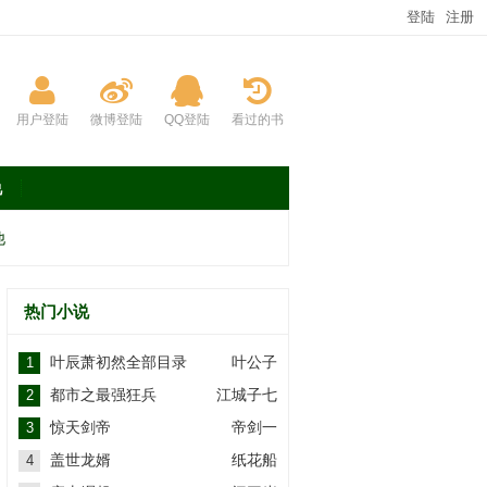
登陆
注册
用户登陆
微博登陆
QQ登陆
看过的书
说
他
热门小说
叶辰萧初然全部目录
叶公子
1
都市之最强狂兵
江城子七
2
惊天剑帝
帝剑一
3
盖世龙婿
纸花船
4