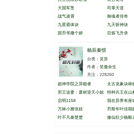
大国军垦
司掌天道
战气凌霄
御魂者传奇
九星霸体诀
九天斩神诀
跟乔爷撒个娇
百炼飞升录
杨辰秦惜
分类：
灵异
作者：
笑傲余生
关注：228260
超神学院之异能者
太古龙象诀林
邪王追妻：废材逆天小姐
特种兵王在山
启明1158
英
我在异界有座
万林小雅张娃
乔斯年叶佳期
叶不凡秦楚楚
么名字
修仙狂少杨毅