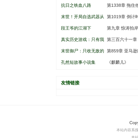
南锣鼓巷开始
谁动谁死
抗日之铁血八路
第1338章 拖住
末世！开局自选武器从
第1019章 倒
黑道到军阀
段王爷的江湖下
第九章 惊涛拍
真实历史游戏：只有我
第三百六十一章
知道剧情
末世御尸：只收无敌的
第859章 亚马逊
异种丧尸
孔然短故事小说集
《麒麟儿》
友情链接
Cop
本站内容系
本