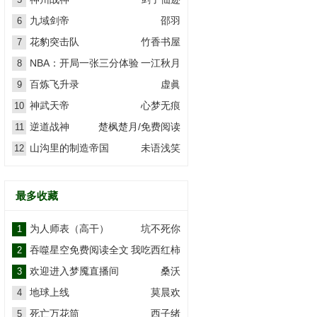
九域剑帝
邵羽
6
花豹突击队
竹香书屋
7
NBA：开局一张三分体验
一江秋月
8
卡
百炼飞升录
虚眞
9
神武天帝
心梦无痕
10
逆道战神
楚枫楚月/免费阅读
11
山沟里的制造帝国
未语浅笑
12
最多收藏
为人师表（高干）
坑不死你
1
吞噬星空免费阅读全文
我吃西红柿
2
欢迎进入梦魇直播间
桑沃
3
地球上线
莫晨欢
4
死亡万花筒
西子绪
5