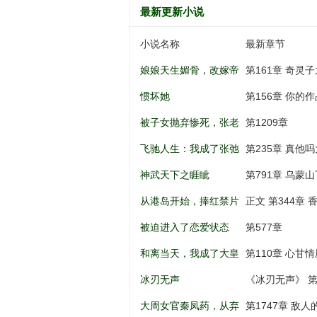
最新更新小说
小说名称
最新章节
娘娘天生媚骨，改嫁帝
第161章 奇灵
王一夜孕吐
惯坏她
第156章 你的
被子女抛弃惨死，张老
第1209章
太重生八零
飞驰人生：我成了张弛
第235章 真他吗大啊.
亲弟弟
神武天下之睚眦
第791章 乌蒙山
从港岛开始，捧红禁片
正文 第344章
女神
被迫进入了恋爱状态
第577章
和离当天，我成了大皇
第110章 心甘情
子的掌上娇
冰刃无声
《冰刃无声》 第
大周女官秦凤药，从弃
第1747章 敌