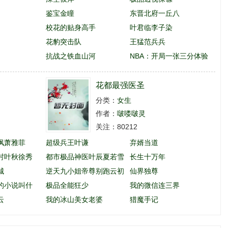
鉴宝金瞳
东晋北府一丘八
校花的贴身高手
叶君临李子染
花豹突击队
王猛范兵兵
抗战之铁血山河
NBA：开局一张三分体验
卡
花都最强医圣
分类：
女生
作者：
啵喽啵灵
关注：80212
枫萧雅菲
超级兵王叶谦
弃婿当道
村叶秋徐秀
都市极品神医叶辰夏若雪
长生十万年
城
孙怡
逆天九小姐帝尊别跑云初
仙界独尊
的小说叫什
玖
极品全能狂少
我的微信连三界
云
我的冰山美女老婆
猎魔手记