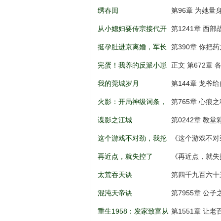
儿到权利巅
绣春闺
第96章 为她量
从小媳妇要传宗接代开
第1241章 西
始
挺孕肚进京离婚，军长
第390章 你把
低头轻声哄
完蛋！我养的反派小崽
正文 第672章 
全是大佬
我的莞城岁月
第144章 龙爷
火影：开局神级词条，
第765章 心痕之
忍界破大防
谍影之江城
第0242章 教
这个游戏不对劲，我挖
《这个游戏不对
矿成神！
打劫，天意百战
再近点，就失控了
《再近点，就失
太荒吞天诀
第四千九百六十
混沌天帝诀
第7955章 公
重生1958：发家致富从
第1551章 让