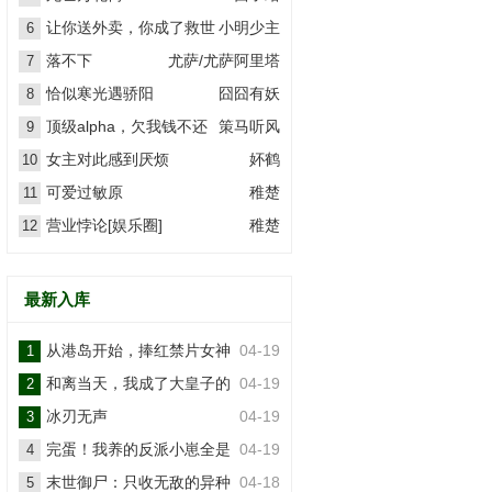
让你送外卖，你成了救世
小明少主
6
主？
落不下
尤萨/尤萨阿里塔
7
恰似寒光遇骄阳
囧囧有妖
8
顶级alpha，欠我钱不还
策马听风
9
女主对此感到厌烦
妚鹤
10
可爱过敏原
稚楚
11
营业悖论[娱乐圈]
稚楚
12
最新入库
从港岛开始，捧红禁片女神
04-19
1
和离当天，我成了大皇子的
04-19
2
掌上娇
冰刃无声
04-19
3
完蛋！我养的反派小崽全是
04-19
4
大佬
末世御尸：只收无敌的异种
04-18
5