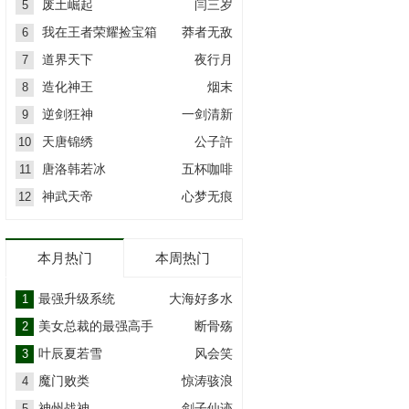
废土崛起
闫三岁
5
我在王者荣耀捡宝箱
莽者无敌
6
道界天下
夜行月
7
造化神王
烟末
8
逆剑狂神
一剑清新
9
天唐锦绣
公子許
10
唐洛韩若冰
五杯咖啡
11
神武天帝
心梦无痕
12
本月热门
本周热门
最强升级系统
大海好多水
1
美女总裁的最强高手
断骨殇
2
叶辰夏若雪
风会笑
3
魔门败类
惊涛骇浪
4
神州战神
剑子仙迹
5