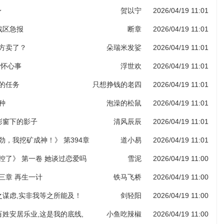
身
贺以宁
2026/04/19 11:01
部战区急报
断章
2026/04/19 11:01
药方卖了？
朵瑞米发娑
2026/04/19 11:01
各怀心事
浮世欢
2026/04/19 11:01
给的任务
只想挣钱的老四
2026/04/19 11:01
种
泡澡的松鼠
2026/04/19 11:01
堂彩窗下的影子
清风辰辰
2026/04/19 11:01
劲，我挖矿成神！》 第394章
道小易
2026/04/19 11:01
图录（第六更！）
控了》 第一卷 她谈过恋爱吗
雪泥
2026/04/19 11:00
三章 再生一计
铁马飞桥
2026/04/19 11:00
子之谋虑,实非我等之所能及！
剑轻阳
2026/04/19 11:00
老百姓安居乐业,这是我的底线,
小鱼吃辣椒
2026/04/19 11:00