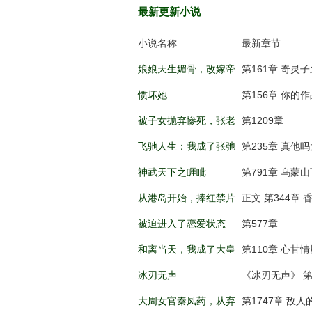
最新更新小说
小说名称
最新章节
娘娘天生媚骨，改嫁帝
第161章 奇灵
王一夜孕吐
惯坏她
第156章 你的
被子女抛弃惨死，张老
第1209章
太重生八零
飞驰人生：我成了张弛
第235章 真他吗大啊.
亲弟弟
神武天下之睚眦
第791章 乌蒙山
从港岛开始，捧红禁片
正文 第344章
女神
被迫进入了恋爱状态
第577章
和离当天，我成了大皇
第110章 心甘情
子的掌上娇
冰刃无声
《冰刃无声》 第
大周女官秦凤药，从弃
第1747章 敌