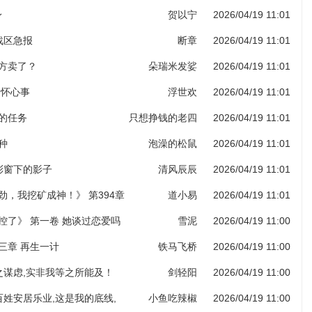
身
贺以宁
2026/04/19 11:01
部战区急报
断章
2026/04/19 11:01
药方卖了？
朵瑞米发娑
2026/04/19 11:01
各怀心事
浮世欢
2026/04/19 11:01
给的任务
只想挣钱的老四
2026/04/19 11:01
种
泡澡的松鼠
2026/04/19 11:01
堂彩窗下的影子
清风辰辰
2026/04/19 11:01
劲，我挖矿成神！》 第394章
道小易
2026/04/19 11:01
图录（第六更！）
控了》 第一卷 她谈过恋爱吗
雪泥
2026/04/19 11:00
三章 再生一计
铁马飞桥
2026/04/19 11:00
子之谋虑,实非我等之所能及！
剑轻阳
2026/04/19 11:00
老百姓安居乐业,这是我的底线,
小鱼吃辣椒
2026/04/19 11:00