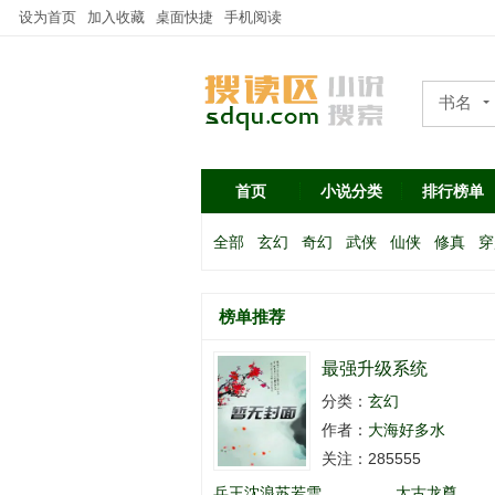
设为首页
加入收藏
桌面快捷
手机阅读
书名
作者
首页
小说分类
排行榜单
全部
玄幻
奇幻
武侠
仙侠
修真
穿
榜单推荐
最强升级系统
分类：
玄幻
作者：
大海好多水
关注：285555
兵王沈浪苏若雪
太古龙尊