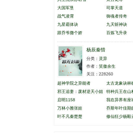
大国军垦
司掌天道
战气凌霄
御魂者传奇
九星霸体诀
九天斩神诀
跟乔爷撒个娇
百炼飞升录
杨辰秦惜
分类：
灵异
作者：
笑傲余生
关注：228260
超神学院之异能者
太古龙象诀林
邪王追妻：废材逆天小姐
特种兵王在山
启明1158
英
我在异界有座
万林小雅张娃
乔斯年叶佳期
叶不凡秦楚楚
么名字
修仙狂少杨毅