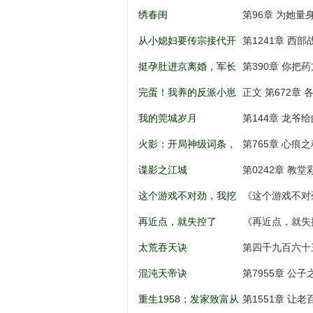
儿到权利巅
绣春闺
第96章 为她量
从小媳妇要传宗接代开
第1241章 西
始
挺孕肚进京离婚，军长
第390章 你把
低头轻声哄
完蛋！我养的反派小崽
正文 第672章 
全是大佬
我的莞城岁月
第144章 龙爷
火影：开局神级词条，
第765章 心痕之
忍界破大防
谍影之江城
第0242章 教
这个游戏不对劲，我挖
《这个游戏不对
矿成神！
打劫，天意百战
再近点，就失控了
《再近点，就失
太荒吞天诀
第四千九百六十
混沌天帝诀
第7955章 公
重生1958：发家致富从
第1551章 让