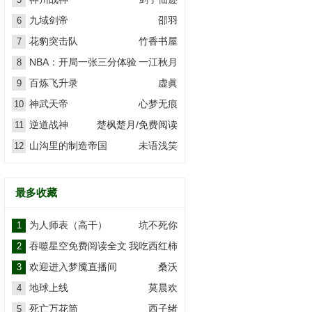
九域剑帝
邵羽
6
花豹突击队
竹香书屋
7
NBA：开局一张三分体验
一江秋月
8
卡
百炼飞升录
虚眞
9
神武天帝
心梦无痕
10
逆道战神
楚枫楚月/免费阅读
11
山沟里的制造帝国
未语浅笑
12
最多收藏
为人师表（高干）
坑不死你
1
吞噬星空免费阅读全文
我吃西红柿
2
欢迎进入梦魇直播间
桑沃
3
地球上线
莫晨欢
4
死亡万花筒
西子绪
5