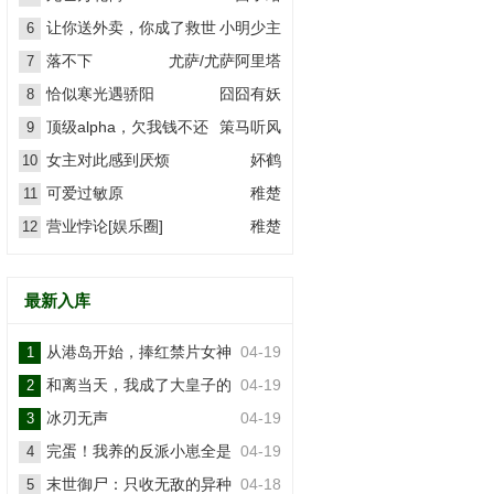
让你送外卖，你成了救世
小明少主
6
主？
落不下
尤萨/尤萨阿里塔
7
恰似寒光遇骄阳
囧囧有妖
8
顶级alpha，欠我钱不还
策马听风
9
女主对此感到厌烦
妚鹤
10
可爱过敏原
稚楚
11
营业悖论[娱乐圈]
稚楚
12
最新入库
从港岛开始，捧红禁片女神
04-19
1
和离当天，我成了大皇子的
04-19
2
掌上娇
冰刃无声
04-19
3
完蛋！我养的反派小崽全是
04-19
4
大佬
末世御尸：只收无敌的异种
04-18
5