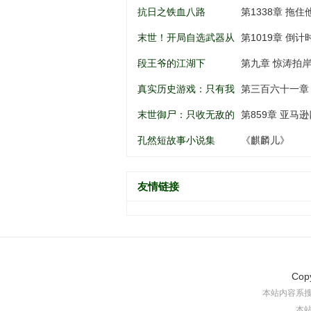
南锣鼓巷开始
谁动谁死
抗日之铁血八路
第1338章 拖住
末世！开局自选武器从
第1019章 倒
黑道到军阀
段王爷的江湖下
第九章 惊涛拍
真实历史游戏：只有我
第三百六十一章
知道剧情
末世御尸：只收无敌的
第859章 亚马逊
异种丧尸
孔然短故事小说集
《麒麟儿》
友情链接
Cop
本站内容系
本