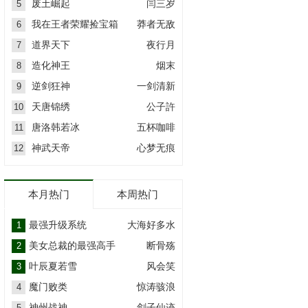
废土崛起
闫三岁
5
我在王者荣耀捡宝箱
莽者无敌
6
道界天下
夜行月
7
造化神王
烟末
8
逆剑狂神
一剑清新
9
天唐锦绣
公子許
10
唐洛韩若冰
五杯咖啡
11
神武天帝
心梦无痕
12
本月热门
本周热门
最强升级系统
大海好多水
1
美女总裁的最强高手
断骨殇
2
叶辰夏若雪
风会笑
3
魔门败类
惊涛骇浪
4
神州战神
剑子仙迹
5