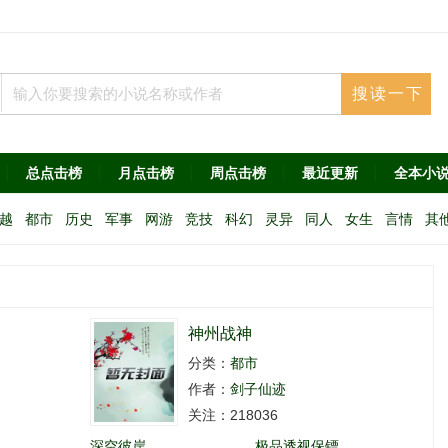
总点击榜
月点击榜
周点击榜
最近更新
全本小
越
都市
历史
军事
网游
竞技
科幻
灵异
同人
女生
言情
其
神州战神
分类：
都市
作者：
剑子仙迹
关注：218036
深空彼岸
极品透视保镖