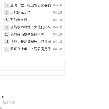
丧尸
重回一世，祖国爸爸需要我
04-18
6
烬启织元：茧
04-18
7
万仙典当行
04-18
8
全能珍稀雌性：大佬们排队
04-18
9
想嫁她
我的移动堡垒拒绝伊甸
04-18
10
抗战：开局德械连，打造国
04-18
11
之劲旅
天幕直播考古：昏君竟是千
04-18
12
古一帝
-10
内容或立场。
容。