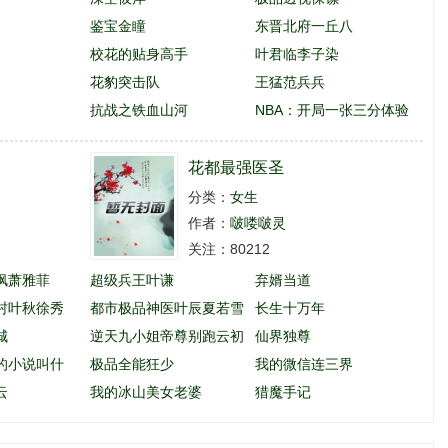
鉴宝金瞳
东晋北府一丘八
校花的贴身高手
叶君临李子染
花豹突击队
王猛范兵兵
抗战之铁血山河
NBA：开局一张三分体验
卡
花都最强医圣
分类：
女生
作者：
啵喽啵灵
关注：80212
枫萧雅菲
超级兵王叶谦
弃婿当道
村叶秋徐秀
都市极品神医叶辰夏若雪
长生十万年
城
孙怡
逆天九小姐帝尊别跑云初
仙界独尊
的小说叫什
玖
极品全能狂少
我的微信连三界
云
我的冰山美女老婆
猎魔手记