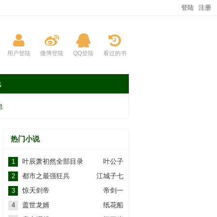
登陆
注册
用户登陆
微博登陆
QQ登陆
看过的书
说
他
热门小说
叶辰萧初然全部目录
叶公子
1
都市之最强狂兵
江城子七
2
惊天剑帝
帝剑一
3
盖世龙婿
纸花船
4