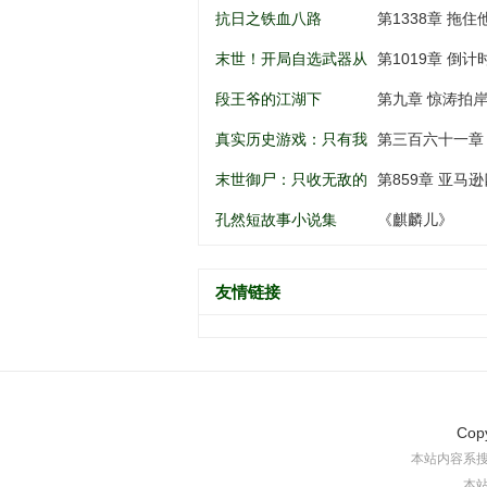
南锣鼓巷开始
谁动谁死
抗日之铁血八路
第1338章 拖住
末世！开局自选武器从
第1019章 倒
黑道到军阀
段王爷的江湖下
第九章 惊涛拍
真实历史游戏：只有我
第三百六十一章
知道剧情
末世御尸：只收无敌的
第859章 亚马逊
异种丧尸
孔然短故事小说集
《麒麟儿》
友情链接
Cop
本站内容系
本