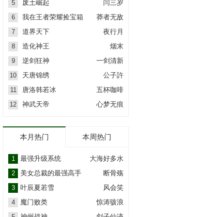
废土崛起
闫三岁
5
我在王者荣耀捡宝箱
莽者无敌
6
道界天下
夜行月
7
造化神王
烟末
8
逆剑狂神
一剑清新
9
天唐锦绣
公子許
10
唐洛韩若冰
五杯咖啡
11
神武天帝
心梦无痕
12
本月热门
本周热门
最强升级系统
大海好多水
1
美女总裁的最强高手
断骨殇
2
叶辰夏若雪
风会笑
3
魔门败类
惊涛骇浪
4
神州战神
剑子仙迹
5