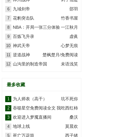
九域剑帝
邵羽
6
花豹突击队
竹香书屋
7
NBA：开局一张三分体验
一江秋月
8
卡
百炼飞升录
虚眞
9
神武天帝
心梦无痕
10
逆道战神
楚枫楚月/免费阅读
11
山沟里的制造帝国
未语浅笑
12
最多收藏
为人师表（高干）
坑不死你
1
吞噬星空免费阅读全文
我吃西红柿
2
欢迎进入梦魇直播间
桑沃
3
地球上线
莫晨欢
4
死亡万花筒
西子绪
5