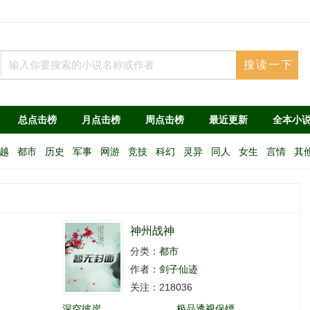
总点击榜
月点击榜
周点击榜
最近更新
全本小
越
都市
历史
军事
网游
竞技
科幻
灵异
同人
女生
言情
其
神州战神
分类：
都市
作者：
剑子仙迹
关注：218036
深空彼岸
极品透视保镖