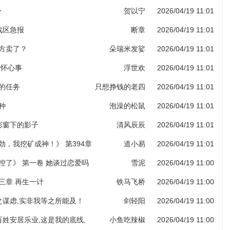
身
贺以宁
2026/04/19 11:01
部战区急报
断章
2026/04/19 11:01
药方卖了？
朵瑞米发娑
2026/04/19 11:01
各怀心事
浮世欢
2026/04/19 11:01
给的任务
只想挣钱的老四
2026/04/19 11:01
种
泡澡的松鼠
2026/04/19 11:01
堂彩窗下的影子
清风辰辰
2026/04/19 11:01
劲，我挖矿成神！》 第394章
道小易
2026/04/19 11:01
图录（第六更！）
控了》 第一卷 她谈过恋爱吗
雪泥
2026/04/19 11:00
三章 再生一计
铁马飞桥
2026/04/19 11:00
子之谋虑,实非我等之所能及！
剑轻阳
2026/04/19 11:00
老百姓安居乐业,这是我的底线,
小鱼吃辣椒
2026/04/19 11:00