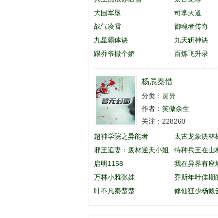
大国军垦
司掌天道
战气凌霄
御魂者传奇
九星霸体诀
九天斩神诀
跟乔爷撒个娇
百炼飞升录
杨辰秦惜
分类：
灵异
作者：
笑傲余生
关注：228260
超神学院之异能者
太古龙象诀林
邪王追妻：废材逆天小姐
特种兵王在山
启明1158
英
我在异界有座
万林小雅张娃
乔斯年叶佳期
叶不凡秦楚楚
么名字
修仙狂少杨毅