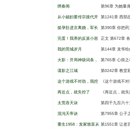
儿到权利巅
绣春闺
第96章 为她量
从小媳妇要传宗接代开
第1241章 西
始
挺孕肚进京离婚，军长
第390章 你把
低头轻声哄
完蛋！我养的反派小崽
正文 第672章 
全是大佬
我的莞城岁月
第144章 龙爷
火影：开局神级词条，
第765章 心痕之
忍界破大防
谍影之江城
第0242章 教
这个游戏不对劲，我挖
《这个游戏不对
矿成神！
打劫，天意百战
再近点，就失控了
《再近点，就失
太荒吞天诀
第四千九百六十
混沌天帝诀
第7955章 公
重生1958：发家致富从
第1551章 让