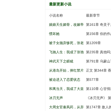
最新更新小说
小说名称
最新章节
娘娘天生媚骨，改嫁帝
第161章 奇灵
王一夜孕吐
惯坏她
第156章 你的
被子女抛弃惨死，张老
第1209章
太重生八零
飞驰人生：我成了张弛
第235章 真他吗大啊.
亲弟弟
神武天下之睚眦
第791章 乌蒙山
从港岛开始，捧红禁片
正文 第344章
女神
被迫进入了恋爱状态
第577章
和离当天，我成了大皇
第110章 心甘情
子的掌上娇
冰刃无声
《冰刃无声》 第
大周女官秦凤药，从弃
第1747章 敌