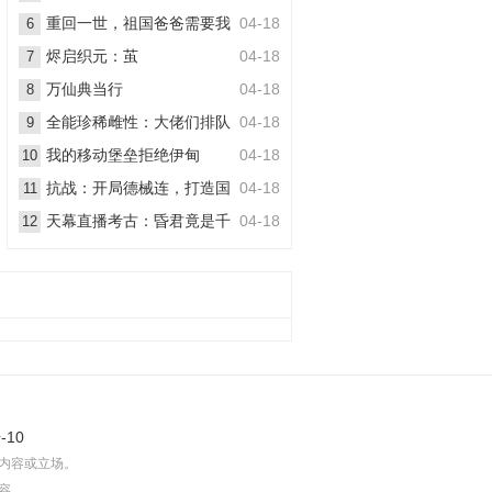
丧尸
重回一世，祖国爸爸需要我
04-18
6
烬启织元：茧
04-18
7
万仙典当行
04-18
8
全能珍稀雌性：大佬们排队
04-18
9
想嫁她
我的移动堡垒拒绝伊甸
04-18
10
抗战：开局德械连，打造国
04-18
11
之劲旅
天幕直播考古：昏君竟是千
04-18
12
古一帝
-10
内容或立场。
容。