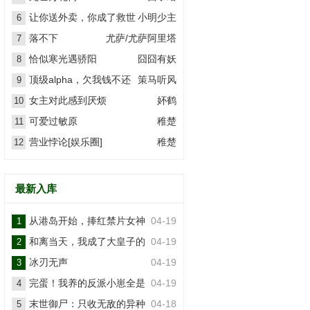
让你送外卖，你成了救世
小明少主
6
主？
落不下
尤萨/尤萨阿里塔
7
恰似寒光遇骄阳
囧囧有妖
8
顶级alpha，欠我钱不还
策马听风
9
女主对此感到厌烦
妚鹤
10
可爱过敏原
稚楚
11
营业悖论[娱乐圈]
稚楚
12
最新入库
从港岛开始，捧红禁片女神
04-19
1
和离当天，我成了大皇子的
04-19
2
掌上娇
冰刃无声
04-19
3
完蛋！我养的反派小崽全是
04-19
4
大佬
末世御尸：只收无敌的异种
04-18
5