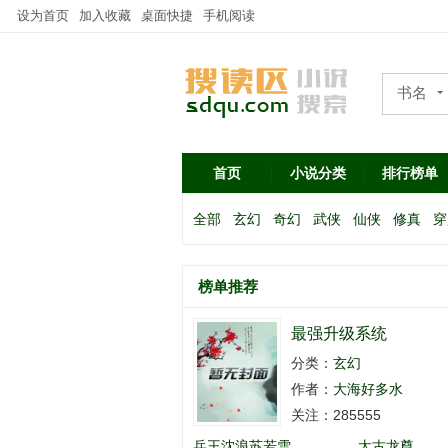
设为首页
加入收藏
桌面快捷
手机阅读
书名
作者
首页
小说分类
排行榜单
全部
玄幻
奇幻
武侠
仙侠
修真
穿
榜单推荐
最强升级系统
分类：
玄幻
作者：
大海好多水
关注：285555
兵王沈浪苏若雪
太古龙尊