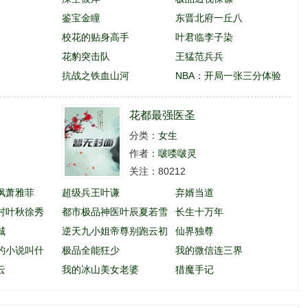
鉴宝金瞳
东晋北府一丘八
校花的贴身高手
叶君临李子染
花豹突击队
王猛范兵兵
抗战之铁血山河
NBA：开局一张三分体验
卡
花都最强医圣
分类：
女生
作者：
啵喽啵灵
关注：80212
枫萧雅菲
超级兵王叶谦
弃婿当道
村叶秋徐秀
都市极品神医叶辰夏若雪
长生十万年
城
孙怡
逆天九小姐帝尊别跑云初
仙界独尊
的小说叫什
玖
极品全能狂少
我的微信连三界
云
我的冰山美女老婆
猎魔手记