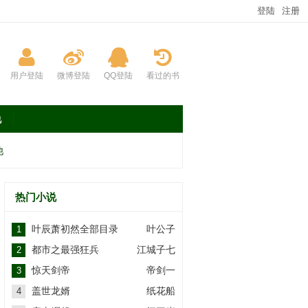
登陆
注册
用户登陆
微博登陆
QQ登陆
看过的书
说
他
热门小说
叶辰萧初然全部目录
叶公子
1
都市之最强狂兵
江城子七
2
惊天剑帝
帝剑一
3
盖世龙婿
纸花船
4