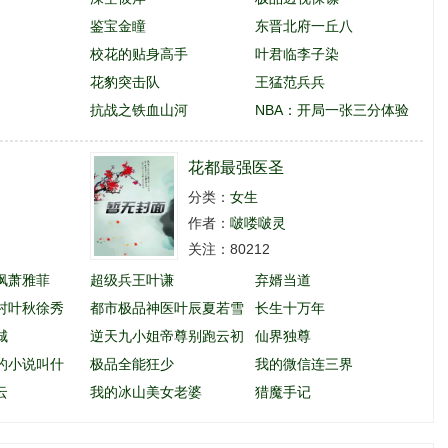
鉴宝金瞳
东晋北府一丘八
校花的贴身高手
叶君临李子染
花豹突击队
王猛范兵兵
抗战之铁血山河
NBA：开局一张三分体验
卡
花都最强医圣
分类：
女生
作者：
啵喽啵灵
关注：80212
枫萧雅菲
超级兵王叶谦
弃婿当道
村叶秋徐秀
都市极品神医叶辰夏若雪
长生十万年
城
孙怡
逆天九小姐帝尊别跑云初
仙界独尊
的小说叫什
玖
极品全能狂少
我的微信连三界
云
我的冰山美女老婆
猎魔手记