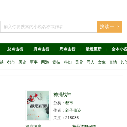
总点击榜
月点击榜
周点击榜
最近更新
全本小
越
都市
历史
军事
网游
竞技
科幻
灵异
同人
女生
言情
其
神州战神
分类：
都市
作者：
剑子仙迹
关注：218036
深空彼岸
极品透视保镖