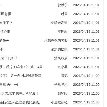
身
贺以宁
2026/04/19 11:01
部战区急报
断章
2026/04/19 11:01
药方卖了？
朵瑞米发娑
2026/04/19 11:01
各怀心事
浮世欢
2026/04/19 11:01
给的任务
只想挣钱的老四
2026/04/19 11:01
种
泡澡的松鼠
2026/04/19 11:01
堂彩窗下的影子
清风辰辰
2026/04/19 11:01
劲，我挖矿成神！》 第394章
道小易
2026/04/19 11:01
图录（第六更！）
控了》 第一卷 她谈过恋爱吗
雪泥
2026/04/19 11:00
三章 再生一计
铁马飞桥
2026/04/19 11:00
子之谋虑,实非我等之所能及！
剑轻阳
2026/04/19 11:00
老百姓安居乐业,这是我的底线,
小鱼吃辣椒
2026/04/19 11:00