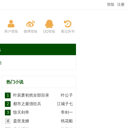
登陆
注册
用户登陆
微博登陆
QQ登陆
看过的书
说
他
热门小说
叶辰萧初然全部目录
叶公子
1
都市之最强狂兵
江城子七
2
惊天剑帝
帝剑一
3
盖世龙婿
纸花船
4