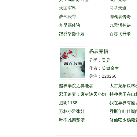
大国军垦
司掌天道
战气凌霄
御魂者传奇
九星霸体诀
九天斩神诀
跟乔爷撒个娇
百炼飞升录
杨辰秦惜
分类：
灵异
作者：
笑傲余生
关注：228260
超神学院之异能者
太古龙象诀林
邪王追妻：废材逆天小姐
特种兵王在山
启明1158
英
我在异界有座
万林小雅张娃
乔斯年叶佳期
叶不凡秦楚楚
么名字
修仙狂少杨毅