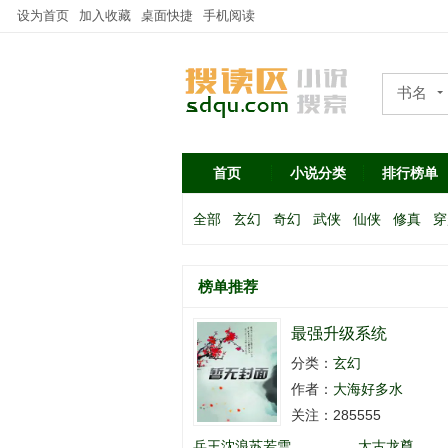
设为首页
加入收藏
桌面快捷
手机阅读
书名
作者
首页
小说分类
排行榜单
全部
玄幻
奇幻
武侠
仙侠
修真
穿
榜单推荐
最强升级系统
分类：
玄幻
作者：
大海好多水
关注：285555
兵王沈浪苏若雪
太古龙尊