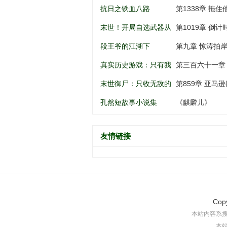
南锣鼓巷开始
谁动谁死
抗日之铁血八路
第1338章 拖住
末世！开局自选武器从
第1019章 倒
黑道到军阀
段王爷的江湖下
第九章 惊涛拍
真实历史游戏：只有我
第三百六十一章
知道剧情
末世御尸：只收无敌的
第859章 亚马逊
异种丧尸
孔然短故事小说集
《麒麟儿》
友情链接
Cop
本站内容系
本