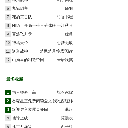
九域剑帝
邵羽
6
花豹突击队
竹香书屋
7
NBA：开局一张三分体验
一江秋月
8
卡
百炼飞升录
虚眞
9
神武天帝
心梦无痕
10
逆道战神
楚枫楚月/免费阅读
11
山沟里的制造帝国
未语浅笑
12
最多收藏
为人师表（高干）
坑不死你
1
吞噬星空免费阅读全文
我吃西红柿
2
欢迎进入梦魇直播间
桑沃
3
地球上线
莫晨欢
4
死亡万花筒
西子绪
5