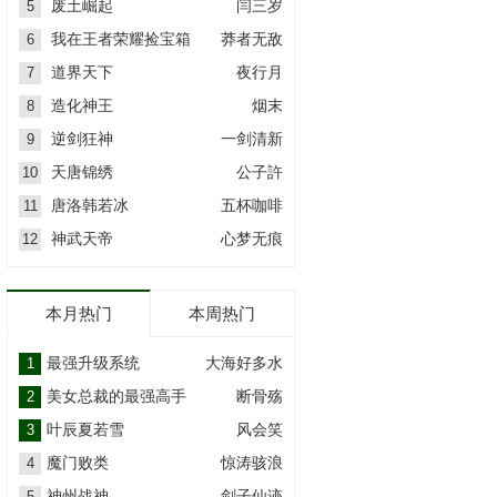
废土崛起
闫三岁
5
我在王者荣耀捡宝箱
莽者无敌
6
道界天下
夜行月
7
造化神王
烟末
8
逆剑狂神
一剑清新
9
天唐锦绣
公子許
10
唐洛韩若冰
五杯咖啡
11
神武天帝
心梦无痕
12
本月热门
本周热门
最强升级系统
大海好多水
1
美女总裁的最强高手
断骨殇
2
叶辰夏若雪
风会笑
3
魔门败类
惊涛骇浪
4
神州战神
剑子仙迹
5