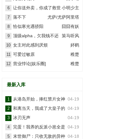
让你送外卖，你成了救世
小明少主
6
主？
落不下
尤萨/尤萨阿里塔
7
恰似寒光遇骄阳
囧囧有妖
8
顶级alpha，欠我钱不还
策马听风
9
女主对此感到厌烦
妚鹤
10
可爱过敏原
稚楚
11
营业悖论[娱乐圈]
稚楚
12
最新入库
从港岛开始，捧红禁片女神
04-19
1
和离当天，我成了大皇子的
04-19
2
掌上娇
冰刃无声
04-19
3
完蛋！我养的反派小崽全是
04-19
4
大佬
末世御尸：只收无敌的异种
04-18
5