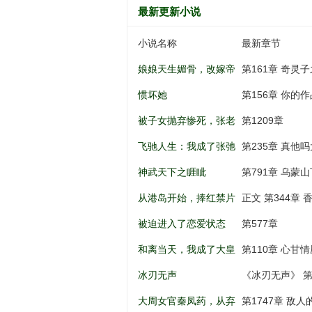
最新更新小说
小说名称
最新章节
娘娘天生媚骨，改嫁帝
第161章 奇灵
王一夜孕吐
惯坏她
第156章 你的
被子女抛弃惨死，张老
第1209章
太重生八零
飞驰人生：我成了张弛
第235章 真他吗大啊.
亲弟弟
神武天下之睚眦
第791章 乌蒙山
从港岛开始，捧红禁片
正文 第344章
女神
被迫进入了恋爱状态
第577章
和离当天，我成了大皇
第110章 心甘情
子的掌上娇
冰刃无声
《冰刃无声》 第
大周女官秦凤药，从弃
第1747章 敌