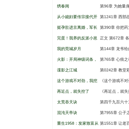
儿到权利巅
绣春闺
第96章 为她量
从小媳妇要传宗接代开
第1241章 西
始
挺孕肚进京离婚，军长
第390章 你把
低头轻声哄
完蛋！我养的反派小崽
正文 第672章 
全是大佬
我的莞城岁月
第144章 龙爷
火影：开局神级词条，
第765章 心痕之
忍界破大防
谍影之江城
第0242章 教
这个游戏不对劲，我挖
《这个游戏不对
矿成神！
打劫，天意百战
再近点，就失控了
《再近点，就失
太荒吞天诀
第四千九百六十
混沌天帝诀
第7955章 公
重生1958：发家致富从
第1551章 让