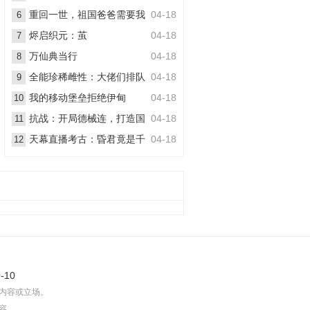
丧尸
重回一世，祖国爸爸需要我
04-18
6
烬启织元：茧
04-18
7
万仙典当行
04-18
8
全能珍稀雌性：大佬们排队
04-18
9
想嫁她
我的移动堡垒拒绝伊甸
04-18
10
抗战：开局德械连，打造国
04-18
11
之劲旅
天幕直播考古：昏君竟是千
04-18
12
古一帝
-10
内容或立场。
容。